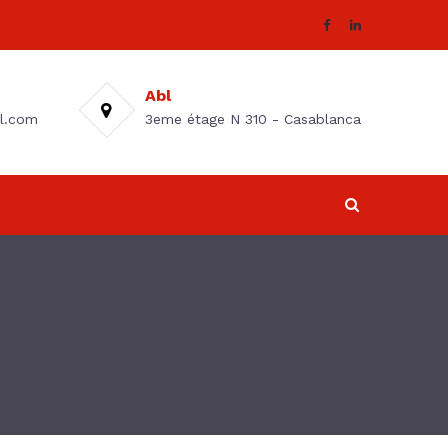
Abl
l.com
3eme étage N 310 - Casablanca